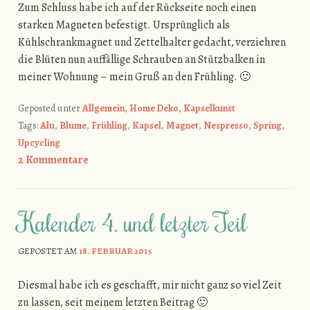
Zum Schluss habe ich auf der Rückseite noch einen
starken Magneten befestigt. Ursprünglich als
Kühlschrankmagnet und Zettelhalter gedacht, verziehren
die Blüten nun auffällige Schrauben an Stützbalken in
meiner Wohnung – mein Gruß an den Frühling. 🙂
Geposted unter
Allgemein
,
Home Deko
,
Kapselkunst
Tags:
Alu
,
Blume
,
Frühling
,
Kapsel
,
Magnet
,
Nespresso
,
Spring
,
Upcycling
2 Kommentare
Kalender 4. und letzter Teil
GEPOSTET AM
18. FEBRUAR 2015
Diesmal habe ich es geschafft, mir nicht ganz so viel Zeit
zu lassen, seit meinem letzten Beitrag 🙂