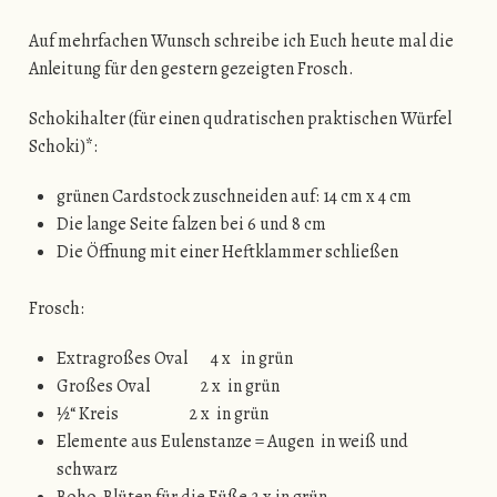
Auf mehrfachen Wunsch schreibe ich Euch heute mal die
Anleitung für den gestern gezeigten Frosch.
Schokihalter (für einen qudratischen praktischen Würfel
Schoki)*:
grünen Cardstock zuschneiden auf: 14 cm x 4 cm
Die lange Seite falzen bei 6 und 8 cm
Die Öffnung mit einer Heftklammer schließen
Frosch:
Extragroßes Oval 4 x in grün
Großes Oval 2 x in grün
½“ Kreis 2 x in grün
Elemente aus Eulenstanze = Augen in weiß und
schwarz
Boho-Blüten für die Füße 2 x in grün