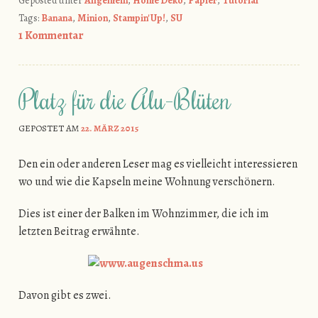
Geposted unter
Allgemein
,
Home Deko
,
Papier
,
Tutorial
Tags:
Banana
,
Minion
,
Stampin' Up!
,
SU
1 Kommentar
Platz für die Alu-Blüten
GEPOSTET AM
22. MÄRZ 2015
Den ein oder anderen Leser mag es vielleicht interessieren
wo und wie die Kapseln meine Wohnung verschönern.
Dies ist einer der Balken im Wohnzimmer, die ich im
letzten Beitrag erwähnte.
Davon gibt es zwei.