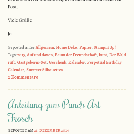
Post.
Viele Grüße
Jo
Geposted unter
Allgemein
,
Home Deko
,
Papier
,
Stampin' Up!
Tags:
2015
,
Auf und davon
,
Baum der Freundschaft
,
bunt
,
Der Wald
ruft
,
Gastgeberin-Set
,
Geschenk
,
Kalender
,
Perpetual Birthday
Calendar
,
Summer Silhouettes
2 Kommentare
Anleitung zum Punch Art
Frosch
GEPOSTET AM
21. DEZEMBER 2014