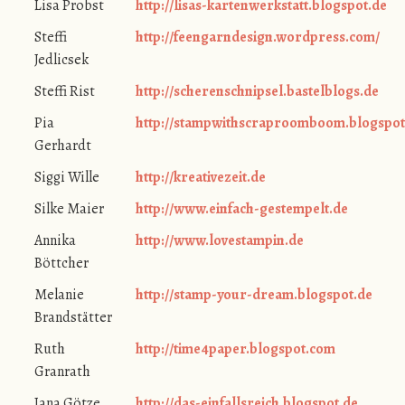
Lisa Probst
http://lisas-kartenwerkstatt.blogspot.de
Steffi
http://feengarndesign.wordpress.com/
Jedlicsek
Steffi Rist
http://scherenschnipsel.bastelblogs.de
Pia
http://stampwithscraproomboom.blogspot
Gerhardt
Siggi Wille
http://kreativezeit.de
Silke Maier
http://www.einfach-gestempelt.de
Annika
http://www.lovestampin.de
Böttcher
Melanie
http://stamp-your-dream.blogspot.de
Brandstätter
Ruth
http://time4paper.blogspot.com
Granrath
Jana Götze
http://das-einfallsreich.blogspot.de