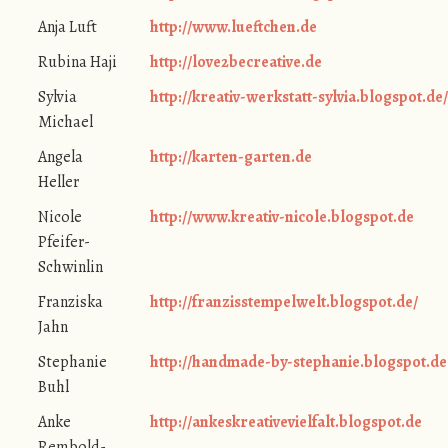
Anja Luft
http://www.lueftchen.de
Rubina Haji
http://love2becreative.de
Sylvia
http://kreativ-werkstatt-sylvia.blogspot.de
Michael
Angela
http://karten-garten.de
Heller
Nicole
http://www.kreativ-nicole.blogspot.de
Pfeifer-
Schwinlin
Franziska
http://franzisstempelwelt.blogspot.de/
Jahn
Stephanie
http://handmade-by-stephanie.blogspot.de
Buhl
Anke
http://ankeskreativevielfalt.blogspot.de
Rembold-