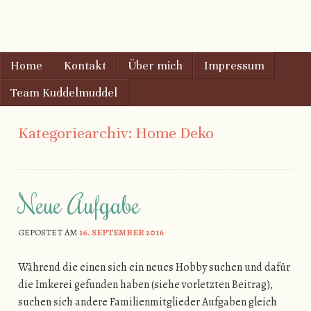
AugenschMaus
Gehe zu Inhalt
Home
Kontakt
Über mich
Impressum
Menu
Team Kuddelmuddel
Kategoriearchiv:
Home Deko
Neue Aufgabe
GEPOSTET AM
16. SEPTEMBER 2016
Während die einen sich ein neues Hobby suchen und dafür
die Imkerei gefunden haben (siehe vorletzten Beitrag),
suchen sich andere Familienmitglieder Aufgaben gleich