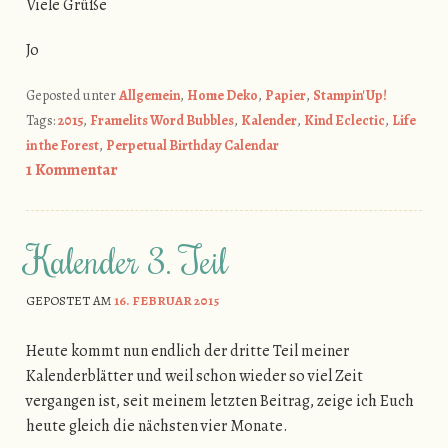
Viele Grüße
Jo
Geposted unter
Allgemein
,
Home Deko
,
Papier
,
Stampin' Up!
Tags:
2015
,
Framelits Word Bubbles
,
Kalender
,
Kind Eclectic
,
Life
in the Forest
,
Perpetual Birthday Calendar
1 Kommentar
Kalender 3. Teil
GEPOSTET AM
16. FEBRUAR 2015
Heute kommt nun endlich der dritte Teil meiner
Kalenderblätter und weil schon wieder so viel Zeit
vergangen ist, seit meinem letzten Beitrag, zeige ich Euch
heute gleich die nächsten vier Monate.