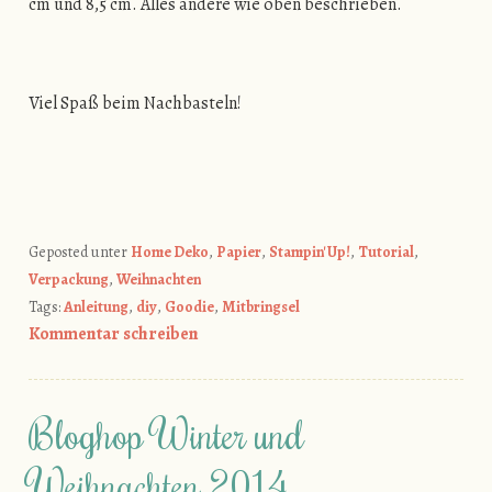
cm und 8,5 cm. Alles andere wie oben beschrieben.
Viel Spaß beim Nachbasteln!
Geposted unter
Home Deko
,
Papier
,
Stampin' Up!
,
Tutorial
,
Verpackung
,
Weihnachten
Tags:
Anleitung
,
diy
,
Goodie
,
Mitbringsel
Kommentar schreiben
Bloghop Winter und
Weihnachten 2014