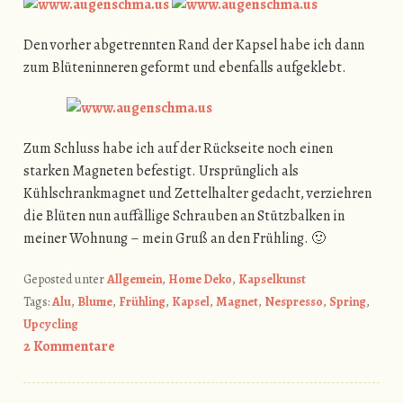
Den vorher abgetrennten Rand der Kapsel habe ich dann
zum Blüteninneren geformt und ebenfalls aufgeklebt.
Zum Schluss habe ich auf der Rückseite noch einen
starken Magneten befestigt. Ursprünglich als
Kühlschrankmagnet und Zettelhalter gedacht, verziehren
die Blüten nun auffällige Schrauben an Stützbalken in
meiner Wohnung – mein Gruß an den Frühling. 🙂
Geposted unter
Allgemein
,
Home Deko
,
Kapselkunst
Tags:
Alu
,
Blume
,
Frühling
,
Kapsel
,
Magnet
,
Nespresso
,
Spring
,
Upcycling
2 Kommentare