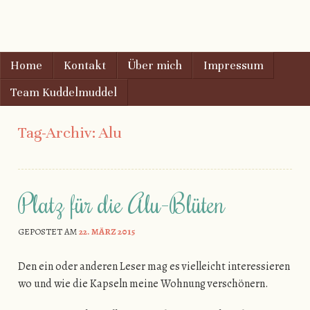
AugenschMaus
Gehe zu Inhalt
Home
Kontakt
Über mich
Impressum
Menu
Team Kuddelmuddel
Tag-Archiv:
Alu
Platz für die Alu-Blüten
GEPOSTET AM
22. MÄRZ 2015
Den ein oder anderen Leser mag es vielleicht interessieren
wo und wie die Kapseln meine Wohnung verschönern.