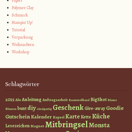
Papier
Polymer Clay
Schmuck
Stampin' Up!
Tutorial
Verpackung
Weihnachten
Workshop
Schlagwörter
2015
Anleitung
BigShot
Alu
Auftragsarbeit
Baumwollband
Blume
Geschenk
diy
Goodie
bunt
Give-away
Blumen
einzigartig
Küche
Karte
Gutschein
Kalender
Kette
Kapsel
Mitbringsel
Monsta
Lesezeichen
Magnet