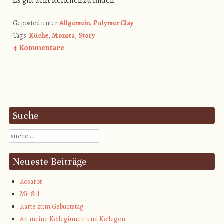
Es gilt acht Kerlchen zu finden.
Geposted unter
Allgemein
,
Polymer Clay
Tags:
Küche
,
Monsta
,
Story
4 Kommentare
Post navigation
Suche
Suche
Neueste Beiträge
Rosarot
Mit Stil
Karte zum Geburtstag
An meine Kolleginnen und Kollegen