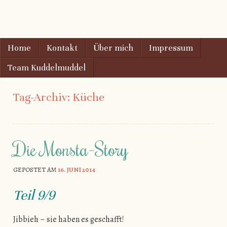
AugenschMaus
Gehe zu Inhalt
Home
Kontakt
Über mich
Impressum
Menu
Team Kuddelmuddel
Tag-Archiv:
Küche
Die Monsta-Story
GEPOSTET AM
16. JUNI 2014
Teil 9/9
Jibbieh – sie haben es geschafft!