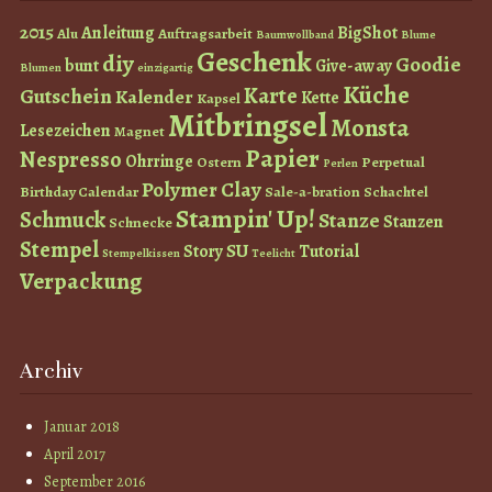
2015
Anleitung
BigShot
Alu
Auftragsarbeit
Baumwollband
Blume
Geschenk
diy
Goodie
bunt
Give-away
Blumen
einzigartig
Küche
Karte
Gutschein
Kalender
Kette
Kapsel
Mitbringsel
Monsta
Lesezeichen
Magnet
Papier
Nespresso
Ohrringe
Ostern
Perpetual
Perlen
Polymer Clay
Birthday Calendar
Sale-a-bration
Schachtel
Stampin' Up!
Schmuck
Stanze
Stanzen
Schnecke
Stempel
SU
Story
Tutorial
Stempelkissen
Teelicht
Verpackung
Archiv
Januar 2018
April 2017
September 2016