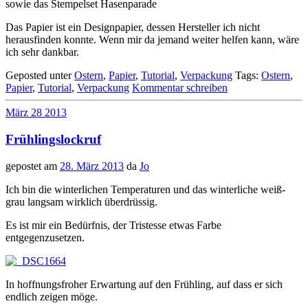
sowie das Stempelset Hasenparade
Das Papier ist ein Designpapier, dessen Hersteller ich nicht
herausfinden konnte. Wenn mir da jemand weiter helfen kann, wäre
ich sehr dankbar.
Geposted unter
Ostern
,
Papier
,
Tutorial
,
Verpackung
Tags:
Ostern
,
Papier
,
Tutorial
,
Verpackung
Kommentar schreiben
März
28
2013
Frühlingslockruf
gepostet am
28. März 2013
da
Jo
Ich bin die winterlichen Temperaturen und das winterliche weiß-
grau langsam wirklich überdrüssig.
Es ist mir ein Bedürfnis, der Tristesse etwas Farbe
entgegenzusetzen.
In hoffnungsfroher Erwartung auf den Frühling, auf dass er sich
endlich zeigen möge.