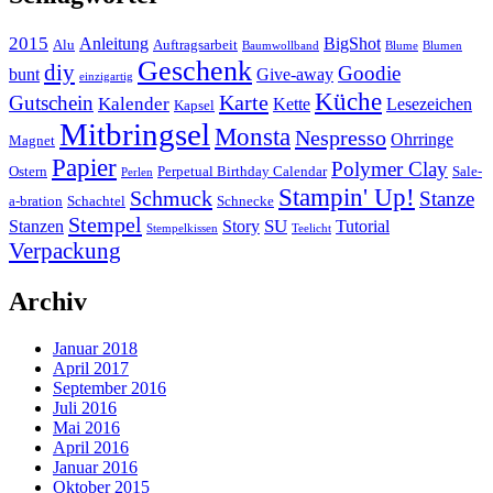
2015
Anleitung
BigShot
Alu
Auftragsarbeit
Baumwollband
Blume
Blumen
Geschenk
diy
Goodie
bunt
Give-away
einzigartig
Küche
Karte
Gutschein
Kalender
Kette
Lesezeichen
Kapsel
Mitbringsel
Monsta
Nespresso
Ohrringe
Magnet
Papier
Polymer Clay
Ostern
Perpetual Birthday Calendar
Sale-
Perlen
Stampin' Up!
Schmuck
Stanze
a-bration
Schachtel
Schnecke
Stempel
SU
Stanzen
Story
Tutorial
Stempelkissen
Teelicht
Verpackung
Archiv
Januar 2018
April 2017
September 2016
Juli 2016
Mai 2016
April 2016
Januar 2016
Oktober 2015