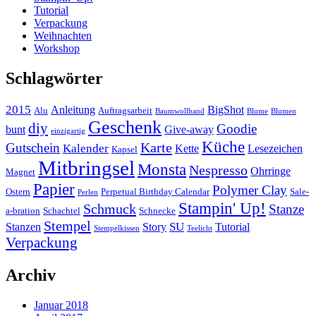
Tutorial
Verpackung
Weihnachten
Workshop
Schlagwörter
2015
Anleitung
BigShot
Alu
Auftragsarbeit
Baumwollband
Blume
Blumen
Geschenk
diy
Goodie
bunt
Give-away
einzigartig
Küche
Karte
Gutschein
Kalender
Kette
Lesezeichen
Kapsel
Mitbringsel
Monsta
Nespresso
Ohrringe
Magnet
Papier
Polymer Clay
Ostern
Perpetual Birthday Calendar
Sale-
Perlen
Stampin' Up!
Schmuck
Stanze
a-bration
Schachtel
Schnecke
Stempel
SU
Stanzen
Story
Tutorial
Stempelkissen
Teelicht
Verpackung
Archiv
Januar 2018