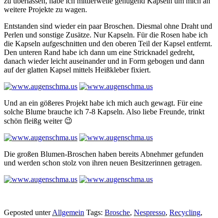
zu überlassen, habe ich mittlerweile genügend Kapseln um mich an
weitere Projekte zu wagen.
Entstanden sind wieder ein paar Broschen. Diesmal ohne Draht und
Perlen und sonstige Zusätze. Nur Kapseln. Für die Rosen habe ich
die Kapseln aufgeschnitten und den oberen Teil der Kapsel entfernt.
Den unteren Rand habe ich dann um eine Stricknadel gedreht,
danach wieder leicht auseinander und in Form gebogen und dann
auf der glatten Kapsel mittels Heißkleber fixiert.
Und an ein gößeres Projekt habe ich mich auch gewagt. Für eine
solche Blume brauche ich 7-8 Kapseln. Also liebe Freunde, trinkt
schön fleißg weiter 😉
Die großen Blumen-Broschen haben bereits Abnehmer gefunden
und werden schon stolz von ihren neuen Besitzerinnen getragen.
Geposted unter
Allgemein
Tags:
Brosche
,
Nespresso
,
Recycling
,