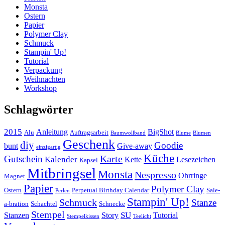
Monsta
Ostern
Papier
Polymer Clay
Schmuck
Stampin' Up!
Tutorial
Verpackung
Weihnachten
Workshop
Schlagwörter
2015
Anleitung
BigShot
Alu
Auftragsarbeit
Baumwollband
Blume
Blumen
Geschenk
diy
Goodie
bunt
Give-away
einzigartig
Küche
Karte
Gutschein
Kalender
Kette
Lesezeichen
Kapsel
Mitbringsel
Monsta
Nespresso
Ohrringe
Magnet
Papier
Polymer Clay
Ostern
Perpetual Birthday Calendar
Sale-
Perlen
Stampin' Up!
Schmuck
Stanze
a-bration
Schachtel
Schnecke
Stempel
SU
Stanzen
Story
Tutorial
Stempelkissen
Teelicht