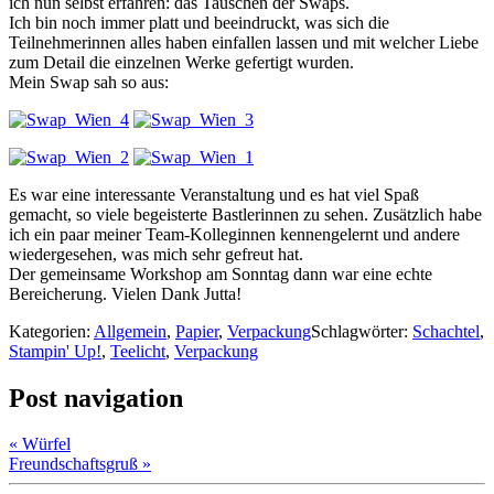
ich nun selbst erfahren: das Tauschen der Swaps.
Ich bin noch immer platt und beeindruckt, was sich die
Teilnehmerinnen alles haben einfallen lassen und mit welcher Liebe
zum Detail die einzelnen Werke gefertigt wurden.
Mein Swap sah so aus:
Es war eine interessante Veranstaltung und es hat viel Spaß
gemacht, so viele begeisterte Bastlerinnen zu sehen. Zusätzlich habe
ich ein paar meiner Team-Kolleginnen kennengelernt und andere
wiedergesehen, was mich sehr gefreut hat.
Der gemeinsame Workshop am Sonntag dann war eine echte
Bereicherung. Vielen Dank Jutta!
Kategorien:
Allgemein
,
Papier
,
Verpackung
Schlagwörter:
Schachtel
,
Stampin' Up!
,
Teelicht
,
Verpackung
Post navigation
«
Würfel
Freundschaftsgruß
»