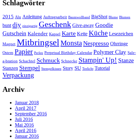
Schlagwörter
2015
Anleitung
BigShot
Alu
Auftragsarbeit
Baumwollband
Blume
Blumen
Geschenk
diy
Goodie
bunt
Give-away
einzigartig
Küche
Karte
Gutschein
Kalender
Kette
Lesezeichen
Kapsel
Mitbringsel
Monsta
Nespresso
Ohrringe
Magnet
Papier
Polymer Clay
Ostern
Perpetual Birthday Calendar
Sale-
Perlen
Stampin' Up!
Schmuck
Stanze
a-bration
Schachtel
Schnecke
Stempel
SU
Stanzen
Story
Tutorial
Stempelkissen
Teelicht
Verpackung
Archiv
Januar 2018
April 2017
September 2016
Juli 2016
Mai 2016
April 2016
Januar 2016